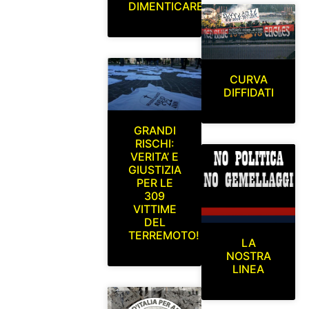
DIMENTICARE
CURVA
DIFFIDATI
GRANDI
RISCHI:
VERITA’ E
GIUSTIZIA
PER LE
309
VITTIME
DEL
TERREMOTO!
LA
NOSTRA
LINEA