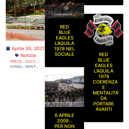
RED
BLUE
EAGLES
L’AQUILA
Aprile 30, 2021
1978 NEL
SOCIALE
RED
Notizie
BLUE
PRECEDENTE
SUCCESSIVO
EAGLES
CONQUISTIAMO UN’ALTRA CATEGORIA! L’AQUILA 1927 LA SQUADRA DELLA GENTE APPARTIENE A NOI R.B.E. 1978
NON POTREMO MAI DIMENTICARE QUELLO CHE HAI FATTO PER L’AQUILA…FORZA CARLO BARSOTTI !
L’AQUILA
1978
COERENZA
E
MENTALITA’
DA
PORTARE
AVANTI
6 APRILE
2009…
PER NON