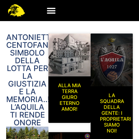
ANTONIETTA
CENTOFANTI
SIMBOLO
DELLA
LOTTA PER
LA
GIUSTIZIA
ALLA MIA
E LA
TERRA
LA
GIURO
MEMORIA..!
SQUADRA
ETERNO
L’AQUILA
DELLA
AMOR!
GENTE: I
TI RENDE
PROPRIETARI
ONORE
SIAMO
NOI!