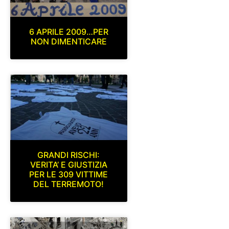
6 APRILE 2009…PER
NON DIMENTICARE
GRANDI RISCHI:
VERITA’ E GIUSTIZIA
PER LE 309 VITTIME
DEL TERREMOTO!