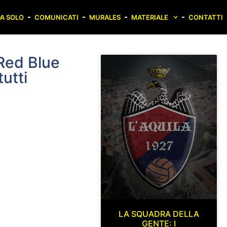
A SOLO
COMUNICATI
MURALES
MATERIALE
CONTATTI
Red Blue
utti
LA SQUADRA DELLA
GENTE: I