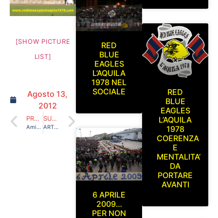
[SHOW PICTURE
RED
BLUE
LIST]
EAGLES
L’AQUILA
1978 NEL
SOCIALE
RED
Agosto 13,
BLUE
2012
EAGLES
PRECEDENTE
SUCCESSIVO
L’AQUILA
Amichevole Civitanovese-L’Aquila a Sarnano(Macerata) Domenica 5 Agosto 2012
ARTICOLO 9, CERCHIAMO DI CAPIRCI QUALCOSA
1978
COERENZA
E
MENTALITA’
DA
PORTARE
AVANTI
6 APRILE
2009…
PER NON