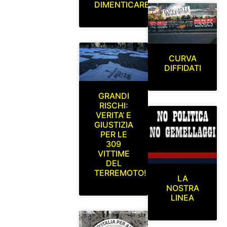
DIMENTICARE
CURVA
DIFFIDATI
GRANDI
RISCHI:
VERITA’ E
GIUSTIZIA
PER LE
309
VITTIME
DEL
TERREMOTO!
LA
NOSTRA
LINEA