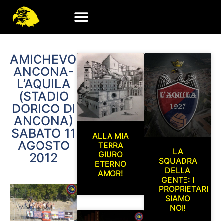
AMICHEVOLE
ANCONA-
L’AQUILA
(STADIO
DORICO DI
ANCONA)
SABATO 11
ALLA MIA
AGOSTO
TERRA
LA
GIURO
2012
SQUADRA
ETERNO
DELLA
AMOR!
GENTE: I
PROPRIETARI
SIAMO
NOI!