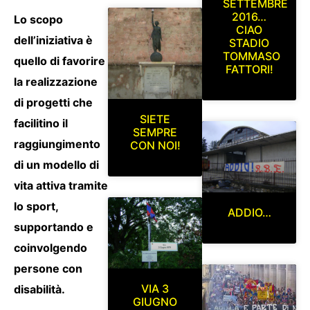
SETTEMBRE
2016…
Lo scopo
CIAO
dell’iniziativa è
STADIO
TOMMASO
quello di favorire
FATTORI!
la realizzazione
di progetti che
SIETE
facilitino il
SEMPRE
raggiungimento
CON NOI!
di un modello di
vita attiva tramite
lo sport,
ADDIO…
supportando e
coinvolgendo
persone con
VIA 3
disabilità.
GIUGNO