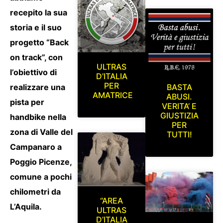
recepito la sua
storia e il suo
progetto “Back
on track”, con
ULTRAS
l’obiettivo di
D’ITALIA
PER
BASTA
realizzare una
AMATRICE
ABUSI.
pista per
VERITA’ E
GIUSTIZIA
handbike nella
PER
zona di Valle del
TUTTI!
Campanaro a
Poggio Picenze,
comune a pochi
chilometri da
“AREA
L’Aquila.
ULTRAS
D’ITALIA