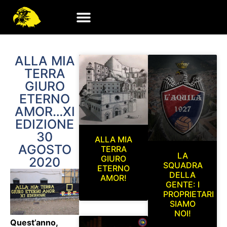
ALLA MIA
TERRA
GIURO
ETERNO
AMOR…XI
EDIZIONE
30
ALLA MIA
AGOSTO
TERRA
LA
GIURO
2020
SQUADRA
ETERNO
DELLA
AMOR!
GENTE: I
PROPRIETARI
SIAMO
NOI!
Quest’anno,