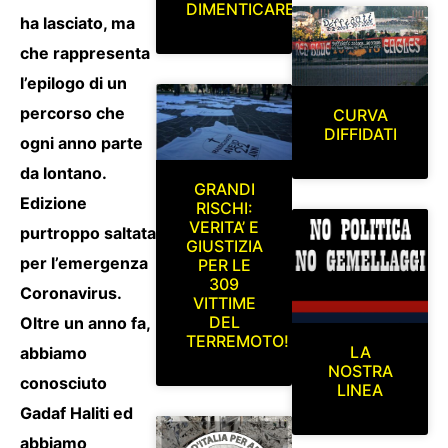
DIMENTICARE
ha lasciato, ma
che rappresenta
l’epilogo di un
percorso che
CURVA
DIFFIDATI
ogni anno parte
da lontano.
GRANDI
Edizione
RISCHI:
VERITA’ E
purtroppo saltata
GIUSTIZIA
per l’emergenza
PER LE
309
Coronavirus.
VITTIME
DEL
Oltre un anno fa,
TERREMOTO!
LA
abbiamo
NOSTRA
conosciuto
LINEA
Gadaf Haliti ed
abbiamo