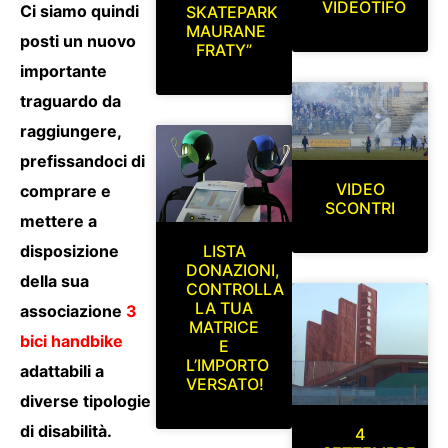
VIDEOTIFO
Ci siamo quindi
SKATEPARK
MAURANE
posti un nuovo
FRATY”
importante
traguardo da
raggiungere,
prefissandoci di
VIDEO
comprare e
SCONTRI
mettere a
LISTA
disposizione
DONAZIONI,
della sua
CONTROLLA
LA TUA
associazione
3
MATRICE
bici handbike
E
L’IMPORTO
adattabili a
VERSATO!
diverse tipologie
di disabilità.
4