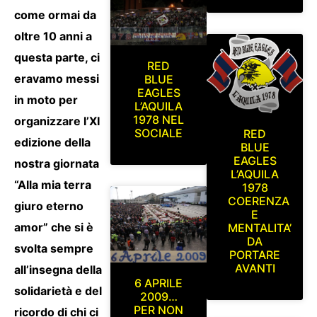
come ormai da
oltre 10 anni a
questa parte, ci
RED
eravamo messi
BLUE
EAGLES
in moto per
L’AQUILA
1978 NEL
organizzare l’XI
SOCIALE
RED
edizione della
BLUE
EAGLES
nostra giornata
L’AQUILA
“Alla mia terra
1978
COERENZA
giuro eterno
E
amor” che si è
MENTALITA’
DA
svolta sempre
PORTARE
AVANTI
all’insegna della
6 APRILE
solidarietà e del
2009…
PER NON
ricordo di chi ci