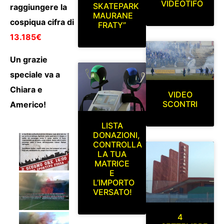
VIDEOTIFO
SKATEPARK
raggiungere la
MAURANE
cospiqua cifra di
FRATY”
13.185€
Un grazie
speciale va a
Chiara e
VIDEO
SCONTRI
Americo!
LISTA
DONAZIONI,
CONTROLLA
LA TUA
MATRICE
E
L’IMPORTO
VERSATO!
4