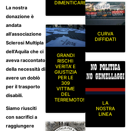
DIMENTICARE
La nostra
donazione è
andata
CURVA
all’associazione
DIFFIDATI
Sclerosi Multipla
dell’Aquila che ci
GRANDI
aveva raccontato
RISCHI:
VERITA’ E
della necessità di
GIUSTIZIA
PER LE
avere un doblò
309
per il trasporto
VITTIME
DEL
disabili.
TERREMOTO!
LA
Siamo riusciti
NOSTRA
LINEA
con sacrifici a
raggiungere