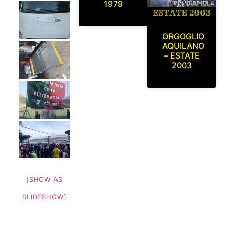
1979
ORGOGLIO
AQUILANO
– ESTATE
2003
[SHOW AS
SLIDESHOW]