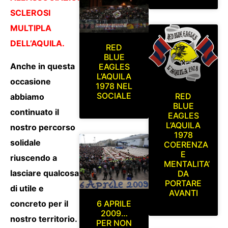
SCLEROSI
MULTIPLA
DELL’AQUILA.
RED
BLUE
Anche in questa
EAGLES
L’AQUILA
occasione
1978 NEL
SOCIALE
RED
abbiamo
BLUE
continuato il
EAGLES
L’AQUILA
nostro percorso
1978
solidale
COERENZA
E
riuscendo a
MENTALITA’
lasciare qualcosa
DA
PORTARE
di utile e
AVANTI
concreto per il
6 APRILE
2009…
nostro territorio.
PER NON