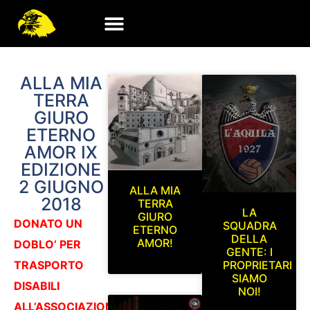
ALLA MIA
TERRA
GIURO
ETERNO
AMOR IX
EDIZIONE
2 GIUGNO
ALLA MIA
2018
TERRA
LA
GIURO
DONATO UN
SQUADRA
ETERNO
DELLA
AMOR!
DOBLO’ PER
GENTE: I
TRASPORTO
PROPRIETARI
SIAMO
DISABILI
NOI!
ALL’ASSOCIAZIONE