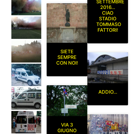
SETTEMBRE
2016…
CIAO
STADIO
TOMMASO
FATTORI!
SIETE
SEMPRE
CON NOI!
ADDIO…
VIA 3
GIUGNO