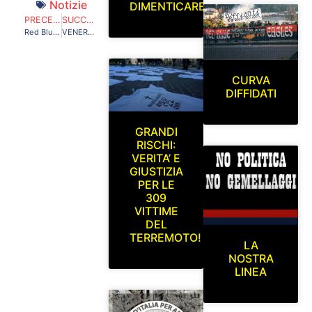
Notizie
DIMENTICARE
PRECEDENTE
SUCCESSIVO
Red Blue Eagles L’Aquila 1978 in curva sud. L’Aquila-Altovicentino (coppa Italia) Domenica 10 Agosto 2014
VENERDI 12 SETTEMBRE ORE 20:45 L’AQUILA-PRATO
CURVA
DIFFIDATI
GRANDI
RISCHI:
VERITA’ E
GIUSTIZIA
PER LE
309
VITTIME
DEL
TERREMOTO!
LA
NOSTRA
LINEA