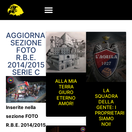
AGGIORNAMENTO
SEZIONE
FOTO
R.B.E.
2014/2015
SERIE C
ALLA MIA
TERRA
LA
GIURO
SQUADRA
ETERNO
DELLA
AMOR!
Inserite nella
GENTE: I
PROPRIETARI
sezione FOTO
SIAMO
NOI!
R.B.E. 2014/2015