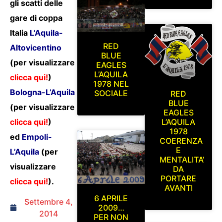
gli scatti delle
gare di coppa
Italia
L’Aquila-
RED
Altovicentino
BLUE
(per visualizzare
EAGLES
L’AQUILA
clicca qui!
)
1978 NEL
Bologna-L’Aquila
SOCIALE
RED
BLUE
(per visualizzare
EAGLES
clicca qui!
)
L’AQUILA
1978
ed
Empoli-
COERENZA
E
L’Aquila
(per
MENTALITA’
visualizzare
DA
PORTARE
clicca qui!
).
AVANTI
6 APRILE
Settembre 4,
2009…
2014
PER NON