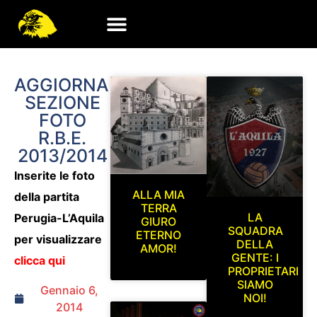
AGGIORNAMENTO
SEZIONE
FOTO
R.B.E.
2013/2014
Inserite le foto
ALLA MIA
della partita
TERRA
LA
Perugia-L’Aquila
GIURO
SQUADRA
ETERNO
per visualizzare
DELLA
AMOR!
GENTE: I
clicca qui
PROPRIETARI
SIAMO
Gennaio 6,
NOI!
2014