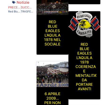
Notizie
PRECEDENTE
SUCCESSIVO
Red Blue Eagles L’Aquila 1978 a Perugia.Perugia-L’Aquila Domenica 10 Novembre 2013
TRASFERTA A PISA DOMENICA 19 GENNAIO 2014
RED
BLUE
EAGLES
L’AQUILA
1978 NEL
SOCIALE
RED
BLUE
EAGLES
L’AQUILA
1978
COERENZA
E
MENTALITA’
DA
PORTARE
AVANTI
6 APRILE
2009…
PER NON