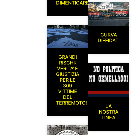
DIMENTICARE
CURVA
DIFFIDATI
GRANDI
RISCHI:
VERITA’ E
GIUSTIZIA
PER LE
309
VITTIME
DEL
TERREMOTO!
LA
NOSTRA
LINEA