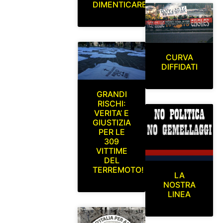
DIMENTICARE
CURVA
DIFFIDATI
GRANDI
RISCHI:
VERITA’ E
GIUSTIZIA
PER LE
309
VITTIME
DEL
TERREMOTO!
LA
NOSTRA
LINEA