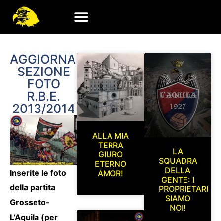
AGGIORNAMENTO
SEZIONE
FOTO
R.B.E.
2013/2014
ALLA MIA
TERRA
LA
GIURO
SQUADRA
ETERNO
DELLA
Inserite le foto
AMOR!
GENTE: I
della partita
PROPRIETARI
SIAMO
Grosseto-
NOI!
L’Aquila (per