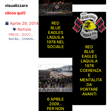
visualizzare
clicca qui!
)
RED
Aprile 28, 2014
BLUE
Notizie
EAGLES
PRECEDENTE
SUCCESSIVO
L’AQUILA
Red Blue Eagles L’Aquila 1978 a Grosseto.Grosseto-L’Aquila Domenica 16 Febbraio 2014
COMUNICATO UFFICIALE RED BLUE EAGLES L’AQUILA 1978
1978 NEL
SOCIALE
RED
BLUE
EAGLES
L’AQUILA
1978
COERENZA
E
MENTALITA’
DA
PORTARE
AVANTI
6 APRILE
2009…
PER NON