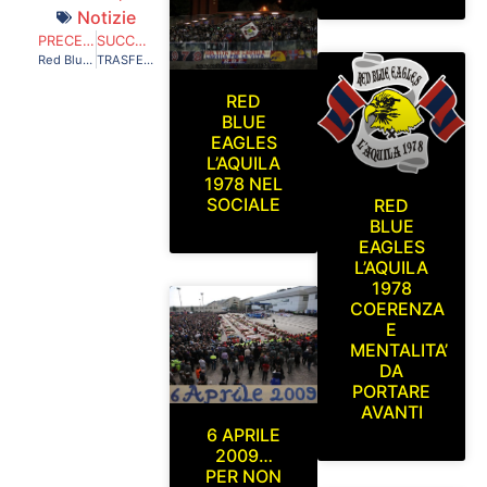
Notizie
PRECEDENTE
SUCCESSIVO
Red Blue Eagles L’Aquila 1978 a Pagani. Paganese-L’Aquila Domenica 9 Marzo 2014
TRASFERTA A BENEVENTO DOMENICA 23 MARZO 2014
RED
BLUE
EAGLES
L’AQUILA
1978 NEL
SOCIALE
RED
BLUE
EAGLES
L’AQUILA
1978
COERENZA
E
MENTALITA’
DA
PORTARE
AVANTI
6 APRILE
2009…
PER NON