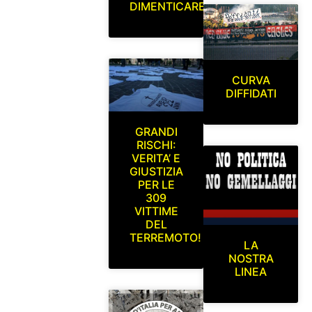
DIMENTICARE
CURVA
DIFFIDATI
GRANDI
RISCHI:
VERITA’ E
GIUSTIZIA
PER LE
309
VITTIME
DEL
TERREMOTO!
LA
NOSTRA
LINEA