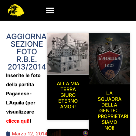
AGGIORNAMENTO
SEZIONE
FOTO
R.B.E.
2013/2014
Inserite le foto
ALLA MIA
della partita
TERRA
LA
Paganese-
GIURO
SQUADRA
ETERNO
L’Aquila (per
DELLA
AMOR!
GENTE: I
visualizzare
PROPRIETARI
clicca qui!
)
SIAMO
NOI!
Marzo 12, 2014