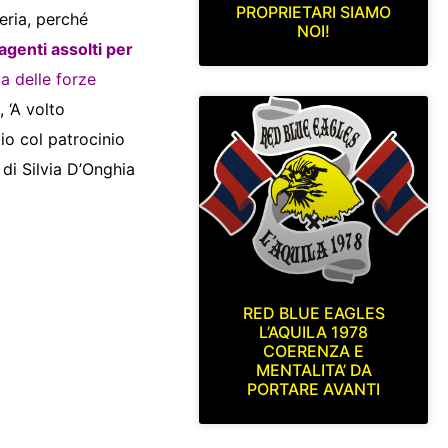
PROPRIETARI SIAMO
eria, perché
NOI!
agenti assolti per
a delle forze
 ‘A volto
io col patrocinio
di Silvia D’Onghia
RED BLUE EAGLES
L’AQUILA 1978
COERENZA E
MENTALITA’ DA
PORTARE AVANTI