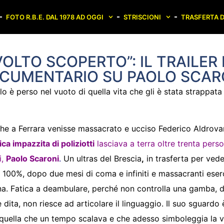
FOTO R.B.E. DAL 1978 AD OGGI
STRISCIONI
TRASFERTA D
VOLTO SCOPERTO”: IL TRAILER
CUMENTARIO SU PAOLO SCAR
o è perso nel vuoto di quella vita che gli è stata strappata 
he a Ferrara venisse massacrato e ucciso Federico Aldrova
ica impazzita di poliziotti
lasciava a terra oltre trenta pers
i,
Paolo Scaroni
.
Un ultras del Brescia
,
in trasferta per vede
l 100%, dopo due mesi di coma e infiniti e massacranti eserci
ina. Fatica a deambulare, perché non controlla una gamba, 
 dita, non riesce ad articolare il linguaggio. Il suo sguardo
uella che un tempo scalava e che adesso simboleggia la vi