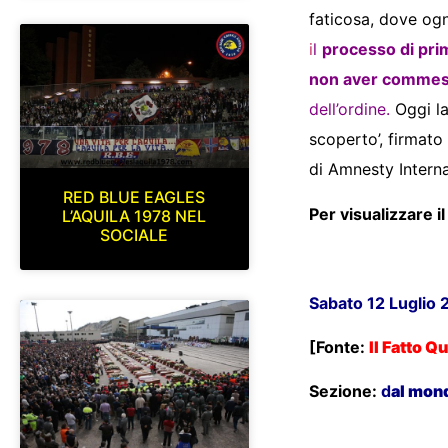
faticosa, dove og
i
l
processo di pri
non aver commess
dell’ordine
.
Oggi la
scoperto’, firmat
di Amnesty Interna
RED BLUE EAGLES
Per visualizzare i
L’AQUILA 1978 NEL
SOCIALE
Sabato 12 Luglio 
[Fonte:
Il Fatto Q
Sezione:
d
al mon