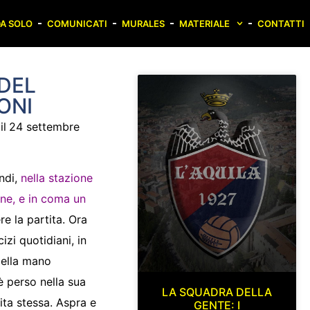
A SOLO
COMUNICATI
MURALES
MATERIALE
CONTATTI
 DEL
ONI
il
24 settembre
ndi,
nella stazione
one, e in coma un
re la partita. Ora
zi quotidiani, in
della mano
 è perso nella sua
LA SQUADRA DELLA
ta stessa. Aspra e
GENTE: I