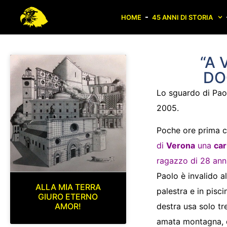
HOME
45 ANNI DI STORIA
“A 
DO
Lo sguardo di Paol
2005.
Poche ore prima c
di
Verona
una
car
ragazzo di 28 ann
Paolo è invalido a
ALLA MIA TERRA
palestra e in pisc
GIURO ETERNO
AMOR!
destra usa solo tre
amata montagna, q