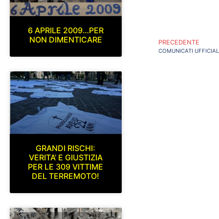
6 APRILE 2009…PER
NON DIMENTICARE
PRECEDENTE
GRANDI RISCHI:
VERITA’ E GIUSTIZIA
PER LE 309 VITTIME
DEL TERREMOTO!