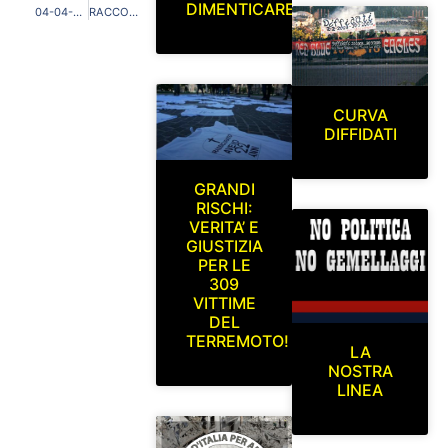
DIMENTICARE
04-04-2022.UNA SENTENZA STORICA DOPO 13 ANNI, 3 INCHIESTE E 7 PROCESSI…ORA STEFANO CUCCHI RIPOSA IN PACE
RACCOLTI 12.225€ PER LA CURA DEI BAMBINI UCRAINI MALATI DI TUMORE IN FUGA DALLA GUERRA
CURVA
DIFFIDATI
GRANDI
RISCHI:
VERITA’ E
GIUSTIZIA
PER LE
309
VITTIME
DEL
TERREMOTO!
LA
NOSTRA
LINEA