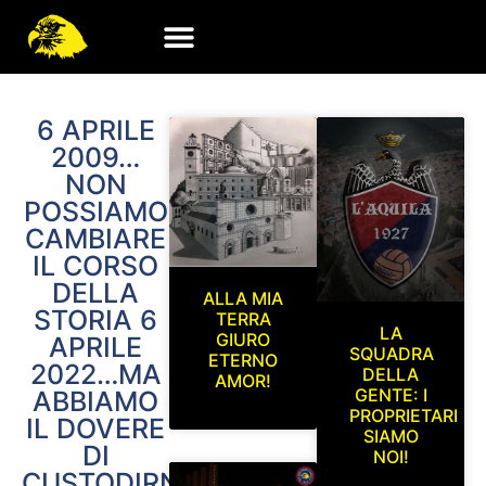
6 APRILE
2009…
NON
POSSIAMO
CAMBIARE
IL CORSO
DELLA
ALLA MIA
STORIA 6
TERRA
LA
GIURO
APRILE
SQUADRA
ETERNO
2022…MA
DELLA
AMOR!
GENTE: I
ABBIAMO
PROPRIETARI
IL DOVERE
SIAMO
DI
NOI!
CUSTODIRNE