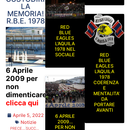
LA
MEMORIA!
R.B.E. 1978
RED
BLUE
EAGLES
L’AQUILA
1978 NEL
SOCIALE
RED
BLUE
EAGLES
6 Aprile
L’AQUILA
1978
2009 per
COERENZA
non
E
MENTALITA’
dimenticare
DA
clicca qui
PORTARE
AVANTI
Aprile 5, 2022
6 APRILE
2009…
Notizie
PER NON
PRECEDENTE
SUCCESSIVO