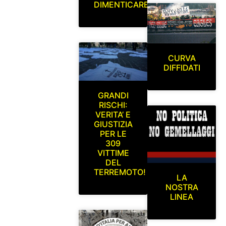
DIMENTICARE
CURVA
DIFFIDATI
GRANDI
RISCHI:
VERITA’ E
GIUSTIZIA
PER LE
309
VITTIME
DEL
TERREMOTO!
LA
NOSTRA
LINEA