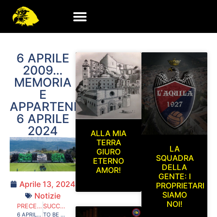
6 APRILE
2009…
MEMORIA
E
APPARTENENZA…
6 APRILE
2024
ALLA MIA
TERRA
LA
GIURO
SQUADRA
ETERNO
DELLA
AMOR!
GENTE: I
Aprile 13, 2024
PROPRIETARI
SIAMO
Notizie
NOI!
PRECEDENTE
SUCCESSIVO
6 APRILE 2009… DI QUELLA NOTTE MALEDETTA TRAMANDIAMO LA STORIA 6 APRILE 2024…FIGLI DI QUESTA TERRA, CUSTODI DELLA MEMORIA …!
TO BE CONTINUED