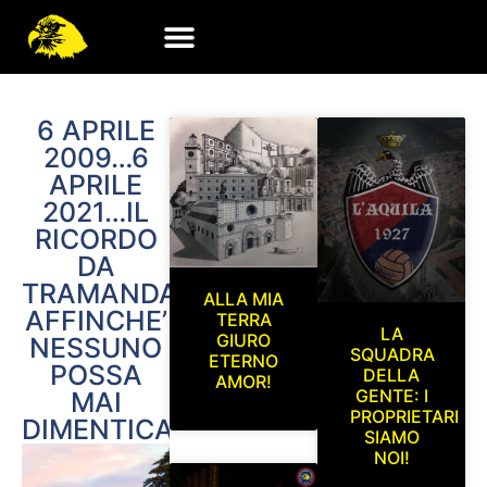
6 APRILE
2009…6
APRILE
2021…IL
RICORDO
DA
TRAMANDARE
ALLA MIA
AFFINCHE’
TERRA
LA
GIURO
NESSUNO
SQUADRA
ETERNO
POSSA
DELLA
AMOR!
GENTE: I
MAI
PROPRIETARI
DIMENTICARE…!
SIAMO
NOI!