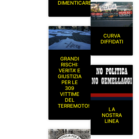
DIMENTICARE
CURVA
DIFFIDATI
GRANDI
RISCHI:
VERITA’ E
GIUSTIZIA
PER LE
309
VITTIME
DEL
TERREMOTO!
LA
NOSTRA
LINEA