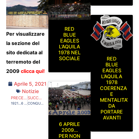
RED
Per visualizzare
BLUE
EAGLES
la sezione del
L’AQUILA
1978 NEL
sito dedicata al
SOCIALE
RED
terremoto del
BLUE
EAGLES
2009
clicca qui!
L’AQUILA
1978
Aprile 5, 2021
COERENZA
Notizie
E
PRECEDENTE
SUCCESSIVO
MENTALITA’
1921…6 ANNI PRIMA DE L’AQUILA 1927 …2021 TANTI AUGURI ALFREDO PER I TUOI 100 ANNI!
CONQUISTIAMO UN’ALTRA CATEGORIA! L’AQUILA 1927 LA SQUADRA DELLA GENTE APPARTIENE A NOI R.B.E. 1978
DA
PORTARE
AVANTI
6 APRILE
2009…
PER NON