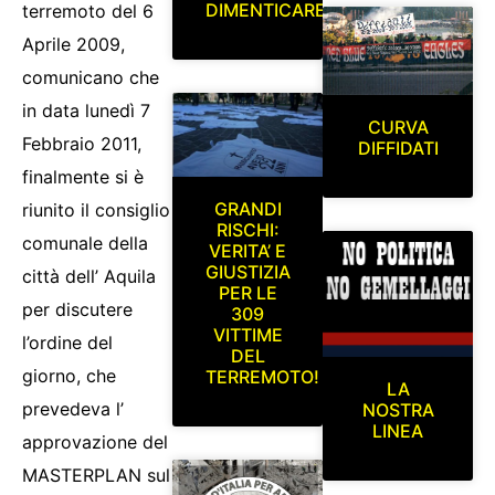
DIMENTICARE
terremoto del 6
Aprile 2009,
comunicano che
in data lunedì 7
CURVA
Febbraio 2011,
DIFFIDATI
finalmente si è
GRANDI
riunito il consiglio
RISCHI:
comunale della
VERITA’ E
GIUSTIZIA
città dell’ Aquila
PER LE
per discutere
309
VITTIME
l’ordine del
DEL
giorno, che
TERREMOTO!
LA
prevedeva l’
NOSTRA
LINEA
approvazione del
MASTERPLAN sul