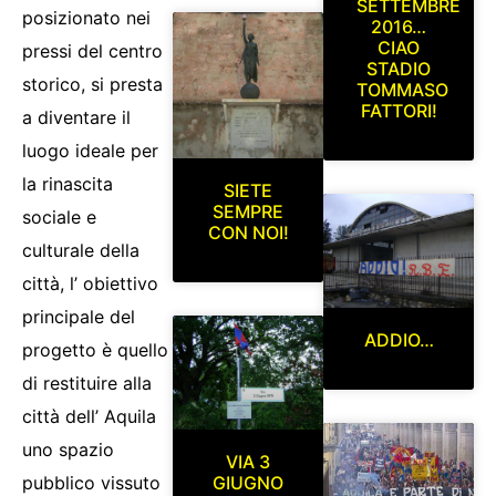
SETTEMBRE
posizionato nei
2016…
CIAO
pressi del centro
STADIO
storico, si presta
TOMMASO
FATTORI!
a diventare il
luogo ideale per
la rinascita
SIETE
SEMPRE
sociale e
CON NOI!
culturale della
città, l’ obiettivo
principale del
ADDIO…
progetto è quello
di restituire alla
città dell’ Aquila
uno spazio
VIA 3
GIUGNO
pubblico vissuto