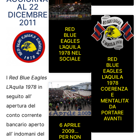
AL 22
DICEMBRE
2011
RED
BLUE
EAGLES
L’AQUILA
1978 NEL
SOCIALE
RED
BLUE
EAGLES
L’AQUILA
I
Red Blue Eagles
1978
L’Aquila 1978
in
COERENZA
E
seguito all’
MENTALITA’
apertura del
DA
PORTARE
conto corrente
AVANTI
bancario aperto
6 APRILE
2009…
all’ indomani del
PER NON