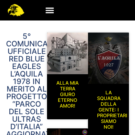
5°
COMUNICATO
UFFICIALE
RED BLUE
EAGLES
L’AQUILA
1978 IN
ALLA MIA
MERITO AL
TERRA
LA
GIURO
PROGETTO
SQUADRA
ETERNO
“PARCO
DELLA
AMOR!
GENTE: I
DEL SOLE
PROPRIETARI
ULTRAS
SIAMO
D’ITALIA”
NOI!
AGGIORNATO