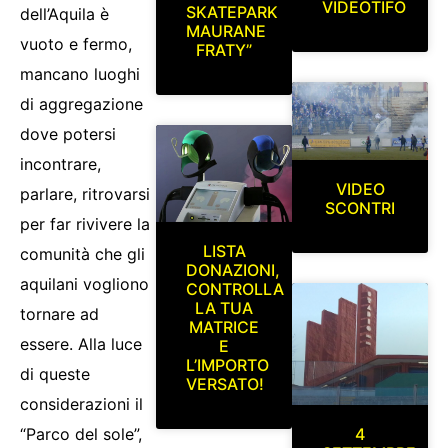
VIDEOTIFO
SKATEPARK
dell’Aquila è
MAURANE
vuoto e fermo,
FRATY”
mancano luoghi
di aggregazione
dove potersi
incontrare,
VIDEO
parlare, ritrovarsi
SCONTRI
per far rivivere la
LISTA
comunità che gli
DONAZIONI,
aquilani vogliono
CONTROLLA
LA TUA
tornare ad
MATRICE
essere. Alla luce
E
L’IMPORTO
di queste
VERSATO!
considerazioni il
4
“Parco del sole”,