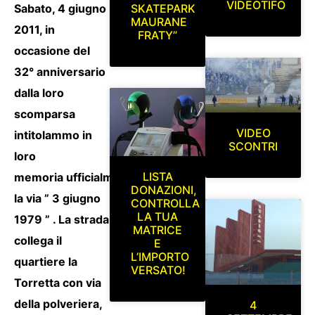
VIDEOTIFO
Sabato, 4 giugno
SKATEPARK
MAURANE
2011, in
FRATY”
occasione del
32° anniversario
dalla loro
scomparsa
VIDEO
intitolammo in
SCONTRI
loro
LISTA
memoria ufficialmente
DONAZIONI,
la via ” 3 giugno
CONTROLLA
LA TUA
1979 ” . La strada
MATRICE
collega il
E
L’IMPORTO
quartiere la
VERSATO!
Torretta con via
della polveriera,
4