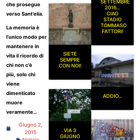
SETTEMBRE
che prosegue
2016…
CIAO
verso Sant’elia.
STADIO
TOMMASO
La memoria è
FATTORI!
l’unico modo per
mantenere in
SIETE
vita il ricordo di
SEMPRE
chi non c’è
CON NOI!
più, solo chi
viene
dimenticato
ADDIO…
muore
veramente…
Giugno 2,
VIA 3
2015
GIUGNO
Notizie