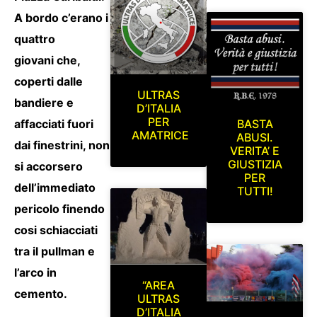
A bordo c’erano i
quattro
giovani che,
coperti dalle
ULTRAS
bandiere e
D’ITALIA
PER
BASTA
affacciati fuori
AMATRICE
ABUSI.
dai finestrini, non
VERITA’ E
GIUSTIZIA
si accorsero
PER
dell’immediato
TUTTI!
pericolo finendo
cosi schiacciati
tra il pullman e
l’arco in
“AREA
cemento.
ULTRAS
D’ITALIA