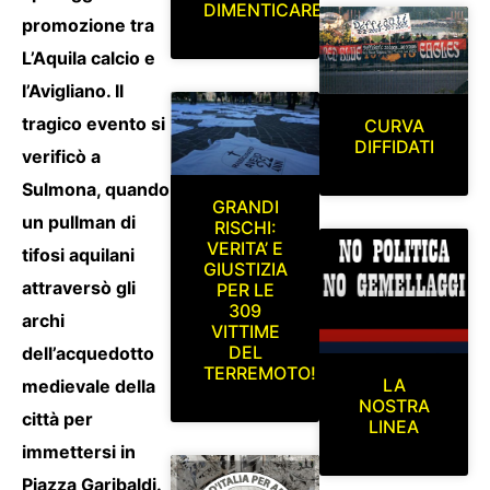
DIMENTICARE
promozione tra
L’Aquila calcio e
l’Avigliano. Il
tragico evento si
CURVA
DIFFIDATI
verificò a
Sulmona, quando
GRANDI
un pullman di
RISCHI:
VERITA’ E
tifosi aquilani
GIUSTIZIA
attraversò gli
PER LE
309
archi
VITTIME
DEL
dell’acquedotto
TERREMOTO!
LA
medievale della
NOSTRA
città per
LINEA
immettersi in
Piazza Garibaldi.