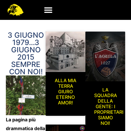
3 GIUGNO
1979…3
GIUGNO
2015
SEMPRE
CON NOI!
ALLA MIA
TERRA
LA
GIURO
SQUADRA
ETERNO
DELLA
AMOR!
GENTE: I
PROPRIETARI
SIAMO
La pagina più
NOI!
drammatica della