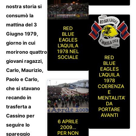
nostra storia si
consumò la
mattina del 3
RED
Giugno 1979,
BLUE
EAGLES
giorno in cui
L’AQUILA
1978 NEL
morirono quattro
SOCIALE
RED
giovani ragazzi,
BLUE
EAGLES
Carlo, Maurizio,
L’AQUILA
Paolo e Carlo,
1978
COERENZA
che si stavano
E
recando in
MENTALITA’
DA
trasferta a
PORTARE
AVANTI
Cassino per
6 APRILE
seguire lo
2009…
PER NON
spareggio