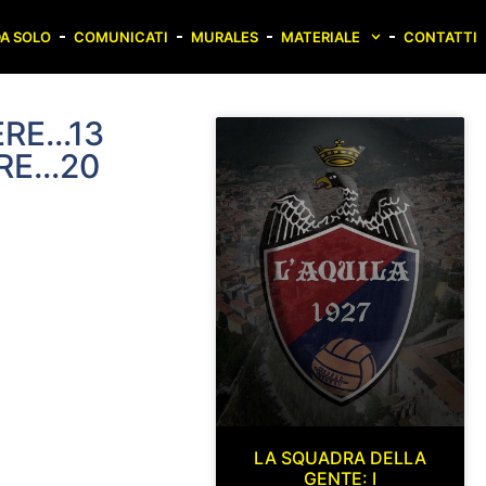
A SOLO
COMUNICATI
MURALES
MATERIALE
CONTATTI
ERE…13
ERE…20
LA SQUADRA DELLA
GENTE: I