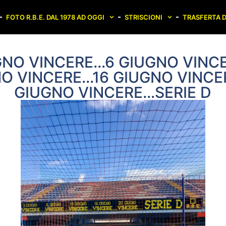
FOTO R.B.E. DAL 1978 AD OGGI
STRISCIONI
TRASFERTA D
GNO VINCERE…6 GIUGNO VINC
O VINCERE…16 GIUGNO VINC
GIUGNO VINCERE…SERIE D