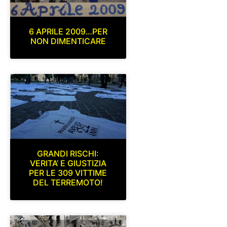
6 APRILE 2009…PER
NON DIMENTICARE
GRANDI RISCHI:
VERITA’ E GIUSTIZIA
PER LE 309 VITTIME
DEL TERREMOTO!