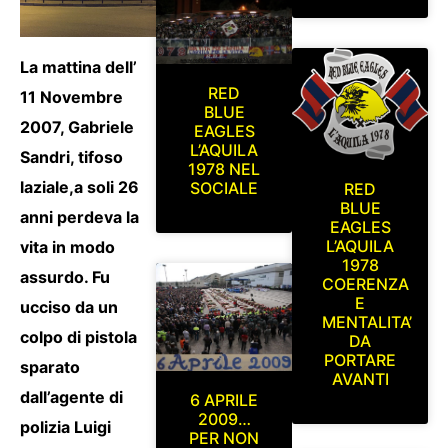
La mattina dell’
RED
11 Novembre
BLUE
2007, Gabriele
EAGLES
L’AQUILA
Sandri, tifoso
1978 NEL
laziale,a soli 26
SOCIALE
RED
BLUE
anni perdeva la
EAGLES
L’AQUILA
vita in modo
1978
assurdo. Fu
COERENZA
E
ucciso da un
MENTALITA’
colpo di pistola
DA
PORTARE
sparato
AVANTI
dall’agente di
6 APRILE
2009…
polizia Luigi
PER NON