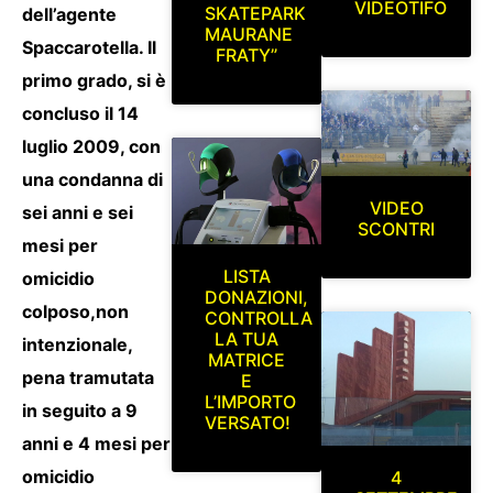
VIDEOTIFO
SKATEPARK
dell’agente
MAURANE
Spaccarotella. Il
FRATY”
primo grado, si è
concluso il 14
luglio 2009, con
una condanna di
VIDEO
sei anni e sei
SCONTRI
mesi per
LISTA
omicidio
DONAZIONI,
colposo,non
CONTROLLA
LA TUA
intenzionale,
MATRICE
pena tramutata
E
L’IMPORTO
in seguito a 9
VERSATO!
anni e 4 mesi per
omicidio
4