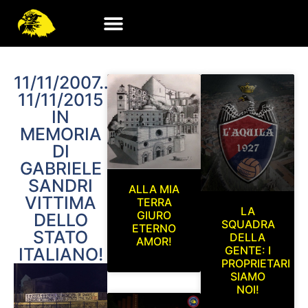
11/11/2007…
11/11/2015
IN
MEMORIA
DI
GABRIELE
SANDRI
ALLA MIA
VITTIMA
TERRA
LA
GIURO
DELLO
SQUADRA
ETERNO
STATO
DELLA
AMOR!
GENTE: I
ITALIANO!
PROPRIETARI
SIAMO
NOI!