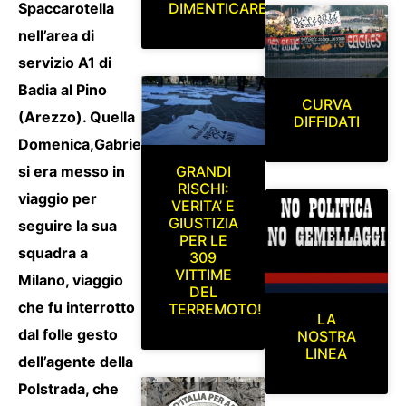
Spaccarotella
DIMENTICARE
nell’area di
servizio A1 di
Badia al Pino
CURVA
(Arezzo). Quella
DIFFIDATI
Domenica,Gabriele,
si era messo in
GRANDI
RISCHI:
viaggio per
VERITA’ E
GIUSTIZIA
seguire la sua
PER LE
squadra a
309
VITTIME
Milano, viaggio
DEL
che fu interrotto
TERREMOTO!
LA
dal folle gesto
NOSTRA
LINEA
dell’agente della
Polstrada, che