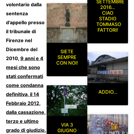
SETTEMBRE
volontario dalla
2016…
CIAO
sentenza
STADIO
d’appello presso
TOMMASO
FATTORI!
il tribunale di
Firenze nel
Dicembre del
SIETE
SEMPRE
2010,
9 anni e 4
CON NOI!
mesi che sono
stati confermati
come condanna
ADDIO…
definitiva, il 14
Febbraio 2012,
dalla cassazione,
terzo e ultimo
VIA 3
grado di giudizio.
GIUGNO