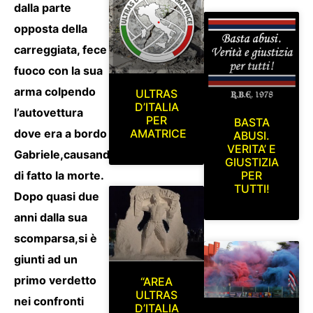
dalla parte
opposta della
carreggiata, fece
fuoco con la sua
arma colpendo
ULTRAS
D’ITALIA
l’autovettura
PER
BASTA
dove era a bordo
AMATRICE
ABUSI.
VERITA’ E
Gabriele,causandone
GIUSTIZIA
di fatto la morte.
PER
TUTTI!
Dopo quasi due
anni dalla sua
scomparsa,si è
giunti ad un
primo verdetto
“AREA
ULTRAS
nei confronti
D’ITALIA